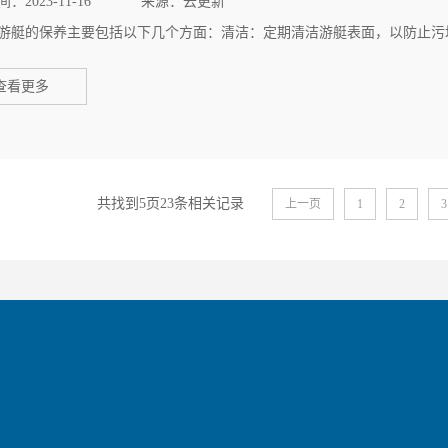
：2023-11-16
来源：云更新
游艇的保养主要包括以下几个方面：清洁：定期清洁游艇表面，以防止污垢
查看更多
共找到5页23条相关记录
上一页
1
2
3