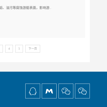
、油污等腐蚀游艇表面，影响游..
4
5
下一页